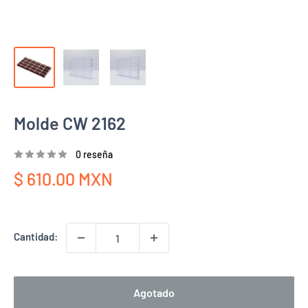
Molde CW 2162
0 reseña
Precio
$ 610.00 MXN
de
venta
Cantidad:
Agotado