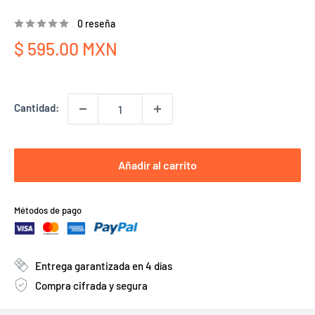
0 reseña
Precio
$ 595.00 MXN
de
venta
Cantidad:
Añadir al carrito
Métodos de pago
Entrega garantizada en 4 días
Compra cifrada y segura