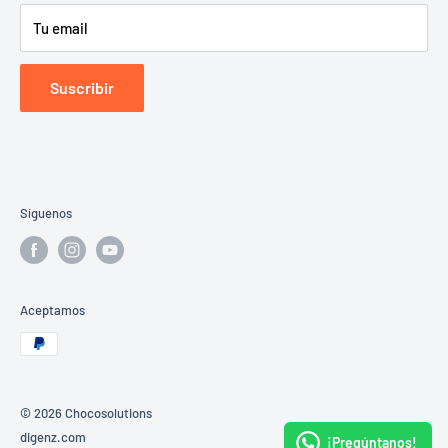
Tu email
Utensilios
Precio Mayoreo
Suscribir
Síguenos
Aceptamos
© 2026 Chocosolutions
digenz.com
¡Pregúntanos!